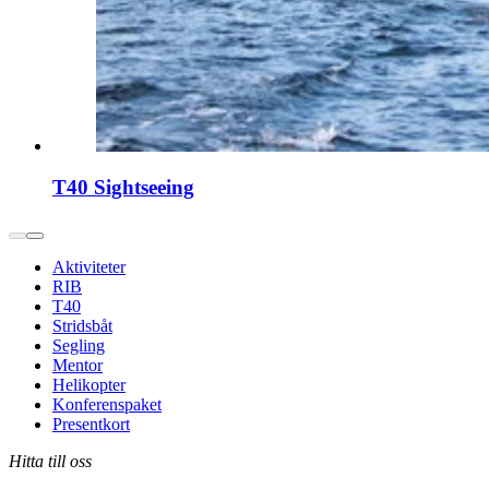
T40 Sightseeing
Aktiviteter
RIB
T40
Stridsbåt
Segling
Mentor
Helikopter
Konferenspaket
Presentkort
Hitta till oss