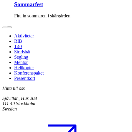
Sommarfest
Fira in sommaren i skärgården
Aktiviteter
RIB
T40
Stridsbåt
Segling
Mentor
Helikopter
Konferenspaket
Presentkort
Hitta till oss
Sjövillan, Hus 208
111 49 Stockholm
Sweden