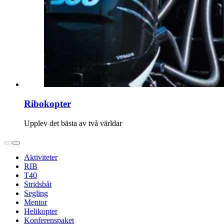
Ribokopter
Upplev det bästa av två världar
Aktiviteter
RIB
T40
Stridsbåt
Segling
Mentor
Helikopter
Konferenspaket