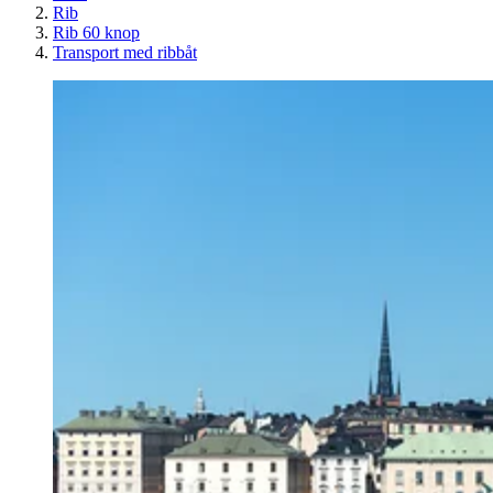
Rib
Rib 60 knop
Transport med ribbåt