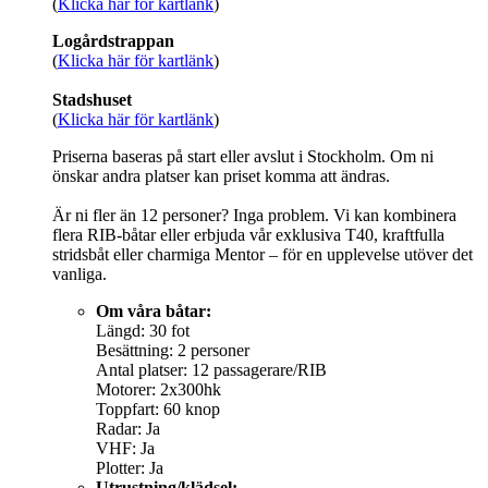
(
Klicka här för kartlänk
)
Logårdstrappan
(
Klicka här för kartlänk
)
Stadshuset
(
Klicka här för kartlänk
)
Priserna baseras på start eller avslut i Stockholm. Om ni
önskar andra platser kan priset komma att ändras.
Är ni fler än 12 personer? Inga problem. Vi kan kombinera
flera RIB-båtar eller erbjuda vår exklusiva T40, kraftfulla
stridsbåt eller charmiga Mentor – för en upplevelse utöver det
vanliga.
Om våra båtar:
Längd: 30 fot
Besättning: 2 personer
Antal platser: 12 passagerare/RIB
Motorer: 2x300hk
Toppfart: 60 knop
Radar: Ja
VHF: Ja
Plotter: Ja
Utrustning/klädsel: