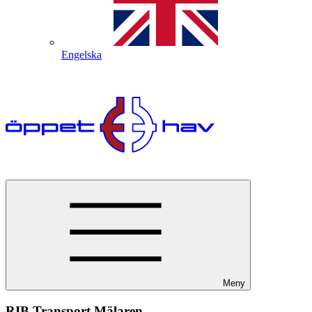
Engelska
Meny
RIB Transport Mälaren