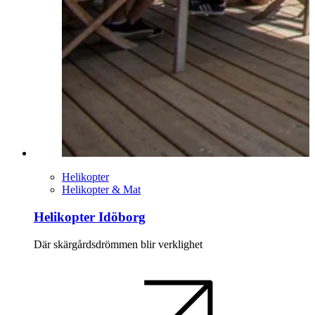
Helikopter
Helikopter & Mat
Helikopter Idöborg
Där skärgårdsdrömmen blir verklighet