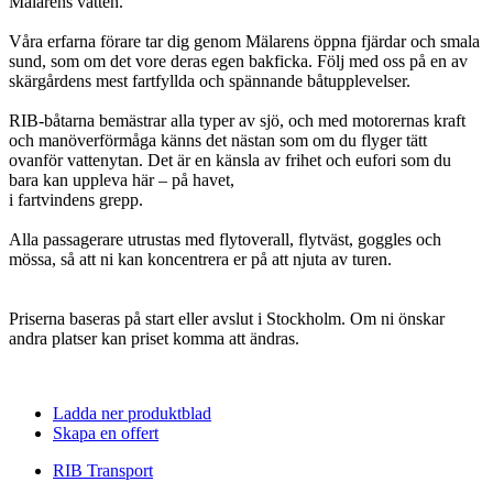
Mälarens vatten.
Våra erfarna förare tar dig genom Mälarens öppna fjärdar och smala
sund, som om det vore deras egen bakficka. Följ med oss på en av
skärgårdens mest fartfyllda och spännande båtupplevelser.
RIB-båtarna bemästrar alla typer av sjö, och med motorernas kraft
och manöverförmåga känns det nästan som om du flyger tätt
ovanför vattenytan. Det är en känsla av frihet och eufori som du
bara kan uppleva här – på havet,
i fartvindens grepp.
Alla passagerare utrustas med flytoverall, flytväst, goggles och
mössa, så att ni kan koncentrera er på att njuta av turen.
Priserna baseras på start eller avslut i Stockholm. Om ni önskar
andra platser kan priset komma att ändras.
Ladda ner produktblad
Skapa en offert
RIB Transport