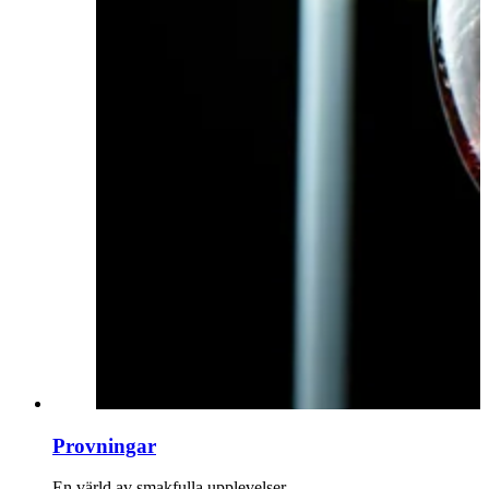
Provningar
En värld av smakfulla upplevelser