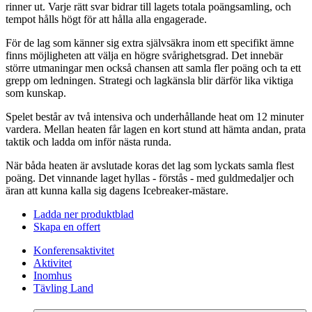
rinner ut. Varje rätt svar bidrar till lagets totala poängsamling, och
tempot hålls högt för att hålla alla engagerade.
För de lag som känner sig extra självsäkra inom ett specifikt ämne
finns möjligheten att välja en högre svårighetsgrad. Det innebär
större utmaningar men också chansen att samla fler poäng och ta ett
grepp om ledningen. Strategi och lagkänsla blir därför lika viktiga
som kunskap.
Spelet består av två intensiva och underhållande heat om 12 minuter
vardera. Mellan heaten får lagen en kort stund att hämta andan, prata
taktik och ladda om inför nästa runda.
När båda heaten är avslutade koras det lag som lyckats samla flest
poäng. Det vinnande laget hyllas - förstås - med guldmedaljer och
äran att kunna kalla sig dagens Icebreaker-mästare.
Ladda ner produktblad
Skapa en offert
Konferensaktivitet
Aktivitet
Inomhus
Tävling Land