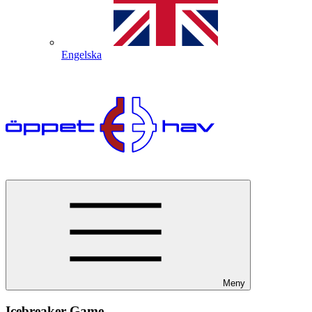
Engelska
Meny
Icebreaker Game