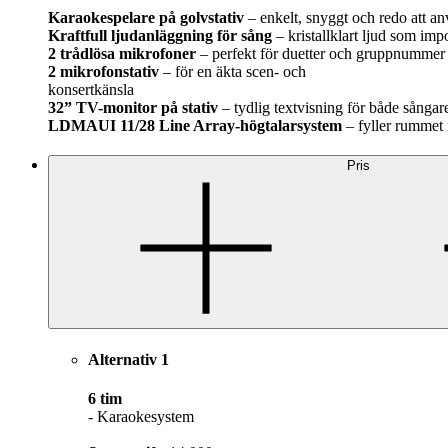
Karaokespelare på golvstativ
– enkelt, snyggt och redo att a
Kraftfull ljudanläggning för sång
– kristallklart ljud som imp
2 trådlösa mikrofoner
– perfekt för duetter och gruppnummer
2 mikrofonstativ
– för en äkta scen- och
konsertkänsla
32” TV-monitor på stativ
– tydlig textvisning för både sångar
LDMAUI 11/28 Line Array-högtalarsystem
– fyller rummet 
Pris
Alternativ 1
6 tim
- Karaokesystem