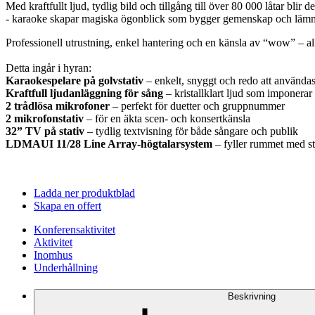
Med kraftfullt ljud, tydlig bild och tillgång till över 80 000 låtar blir 
- karaoke skapar magiska ögonblick som bygger gemenskap och lämnar skr
Professionell utrustning, enkel hantering och en känsla av “wow” – allt 
Detta ingår i hyran:
Karaokespelare på golvstativ
– enkelt, snyggt och redo att använda
Kraftfull ljudanläggning för sång
– kristallklart ljud som imponerar
2 trådlösa mikrofoner
– perfekt för duetter och gruppnummer
2 mikrofonstativ
– för en äkta scen- och konsertkänsla
32” TV på stativ
– tydlig textvisning för både sångare och publik
LDMAUI 11/28 Line Array-högtalarsystem
– fyller rummet med st
Ladda ner produktblad
Skapa en offert
Konferensaktivitet
Aktivitet
Inomhus
Underhållning
Beskrivning