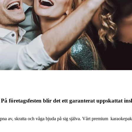
På företagsfesten blir det ett garanterat uppskattat i
lappna av, skratta och våga bjuda på sig själva. Vårt premium karaokepake