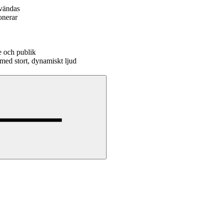
nvändas
onerar
e och publik
med stort, dynamiskt ljud