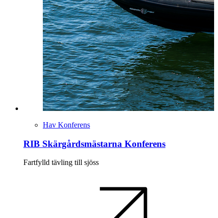
Hav Konferens
RIB Skärgårdsmästarna Konferens
Fartfylld tävling till sjöss