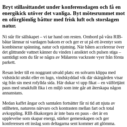
Bryt stillasittandet under konferensdagen och få en
energikick utöver det vanliga. Byt mötesrummet mot
en oförglömlig båttur med frisk luft och storslagen
natur.
Ni står för sällskapet – vi tar hand om resten. Ombord på våra RIB-
båtar lämnar ni vardagen bakom er och ger er ut på ett äventyr som
kombinerar spänning, natur och njutning. När båten accelererar över
det glittrande vattnet känner du vinden i ansiktet och pulsen stiga –
samtidigt som du får se några av Mälarens vackraste vyer från första
parkett.
Resan leder till en noggrant utvald plats: en solvarm klippa med
vidsträckt utsikt eller en lugn, vindskyddad vik där skärgården visar
sig från sin mest rofyllda sida. Här dukar vi upp fikat – en välförtjänt
paus med smakfullt fika i en miljö som inte går att återskapa någon
annanstans.
Medan kaffet ångar och samtalen fortsätter får ni tid att njuta av
stillheten, naturens närvaro och kontrasten mellan fart och total
avkoppling. RIB-fikakorgen är inte bara en paus - det är en
upplevelse som skapar energi, stärker gemenskapen och ger
konferensen ett inslag som deltagarna sent kommer att glömma.