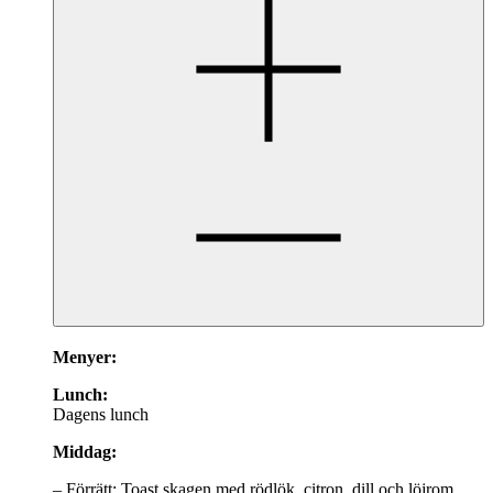
Menyer:
Lunch:
Dagens lunch
Middag:
– Förrätt: Toast skagen med rödlök, citron, dill och löjrom