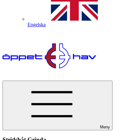
Engelska
Meny
Stridsbåt Grinda