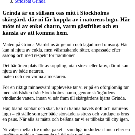
Stridsbåt Grinda
Grinda är en stillsam oas mitt i Stockholms
skärgård, där ni får koppla av i naturens lugn. Här
möts ni av enkel charm, varm gästfrihet och en
känsla av att komma hem.
Maten på Grinda Wärdshus är genuin och lagad med omsorg. Här
kan ni njuta av enkla, men välsmakande rätter, anpassade efter
säsong och med respekt för traditioner.
Det här är en plats för avkoppling, utan stress eller krav, där ni kan
njuta av både naturen,
maten och den varma atmosfären.
För en riktigt minnesvärd upplevelse tar vi er på en oförglömlig tur
med stridsbåten från Stockholms hamn, genom skärgårdens
vindlande vatten, innan vi når fram till skärgårdens hjärta Grinda.
Här, bland kobbar och skär, kan ni känna havets doft och naturens
lugn – ett ställe som ger både storstadens stress och vardagens brus
en paus. När alla är mätta och belåtna tar vi er tillbaka till city igen.
Ni väljer mellan tre unika paket – samtliga inkluderar lunch eller en
trerätters middag, beroende på tid och upplägg.