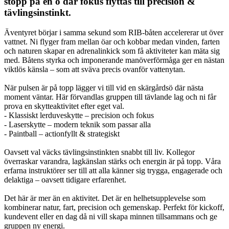
stopp på en ö där fokus flyttas till precision &
tävlingsinstinkt.
Äventyret börjar i samma sekund som RIB-båten accelererar ut över
vattnet. Ni flyger fram mellan öar och kobbar medan vinden, farten
och naturen skapar en adrenalinkick som få aktiviteter kan mäta sig
med. Båtens styrka och imponerande manöverförmåga ger en nästan
viktlös känsla – som att sväva precis ovanför vattenytan.
När pulsen är på topp lägger vi till vid en skärgårdsö där nästa
moment väntar. Här förvandlas gruppen till tävlande lag och ni får
prova en skytteaktivitet efter eget val.
- Klassiskt lerduveskytte – precision och fokus
- Laserskytte – modern teknik som passar alla
- Paintball – actionfyllt & strategiskt
Oavsett val väcks tävlingsinstinkten snabbt till liv. Kollegor
överraskar varandra, lagkänslan stärks och energin är på topp. Våra
erfarna instruktörer ser till att alla känner sig trygga, engagerade och
delaktiga – oavsett tidigare erfarenhet.
Det här är mer än en aktivitet. Det är en helhetsupplevelse som
kombinerar natur, fart, precision och gemenskap. Perfekt för kickoff,
kundevent eller en dag då ni vill skapa minnen tillsammans och ge
gruppen ny energi.