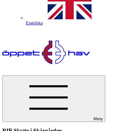
Engelska
Meny
RIB Skytte i Skärgården