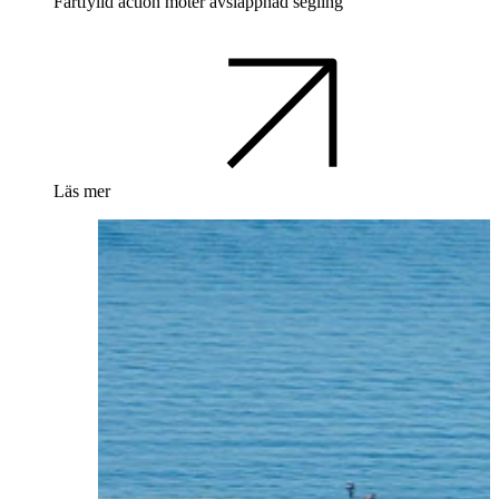
Fartfylld action möter avslappnad segling
Läs mer