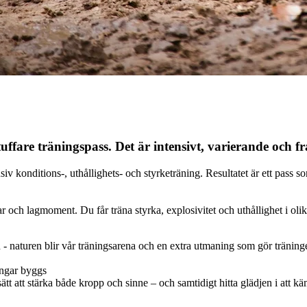
uffare träningspass. Det är intensivt, varierande och fr
siv konditions-, uthållighets- och styrketräning. Resultatet är ett pass
r och lagmoment. Du får träna styrka, explosivitet och uthållighet i oli
en - naturen blir vår träningsarena och en extra utmaning som gör träni
ingar byggs
ätt att stärka både kropp och sinne – och samtidigt hitta glädjen i att 