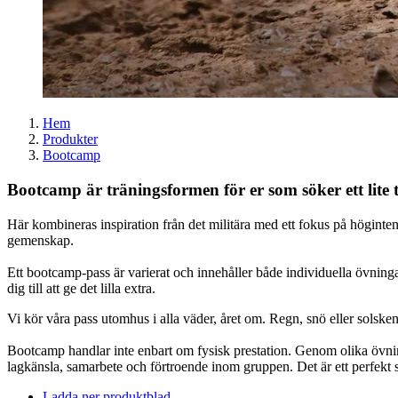
Hem
Produkter
Bootcamp
Bootcamp är träningsformen för er som söker ett lite t
Här kombineras inspiration från det militära med ett fokus på höginten
gemenskap.
Ett bootcamp-pass är varierat och innehåller både individuella övninga
dig till att ge det lilla extra.
Vi kör våra pass utomhus i alla väder, året om. Regn, snö eller solsk
Bootcamp handlar inte enbart om fysisk prestation. Genom olika övn
lagkänsla, samarbete och förtroende inom gruppen. Det är ett perfekt s
Ladda ner produktblad